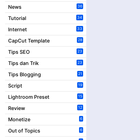
News
36
Tutorial
34
Internet
33
CapCut Template
28
Tips SEO
23
Tips dan Trik
23
Tips Blogging
21
Script
19
Lightroom Preset
15
Review
12
Monetize
6
Out of Topics
6